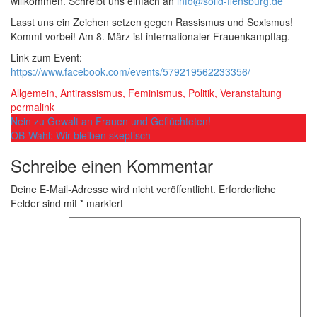
willkommen. Schreibt uns einfach an
info@solid-flensburg.de
Lasst uns ein Zeichen setzen gegen Rassismus und Sexismus!
Kommt vorbei! Am 8. März ist internationaler Frauenkampftag.
Link zum Event:
https://www.facebook.com/events/579219562233356/
Allgemein
,
Antirassismus
,
Feminismus
,
Politik
,
Veranstaltung
permalink
Post
Nein zu Gewalt an Frauen und Geflüchteten!
OB-Wahl: Wir bleiben skeptisch
navigation
Schreibe einen Kommentar
Deine E-Mail-Adresse wird nicht veröffentlicht.
Erforderliche
Felder sind mit
*
markiert