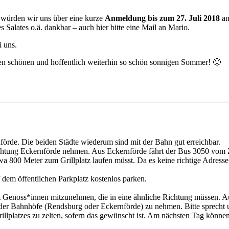
 würden wir uns über eine kurze
Anmeldung bis zum 27. Juli 2018
a
s Salates o.ä. dankbar – auch hier bitte eine Mail an Mario.
i uns.
n schönen und hoffentlich weiterhin so schön sonnigen Sommer! 🙂
rde. Die beiden Städte wiederum sind mit der Bahn gut erreichbar.
tung Eckernförde nehmen. Aus Eckernförde fährt der Bus 3050 vom 
twa 800 Meter zum Grillplatz laufen müsst. Da es keine richtige Adresse 
 dem öffentlichen Parkplatz kostenlos parken.
 Genoss*innen mitzunehmen, die in eine ähnliche Richtung müssen. Au
r Bahnhöfe (Rendsburg oder Eckernförde) zu nehmen. Bitte sprecht u
illplatzes zu zelten, sofern das gewünscht ist. Am nächsten Tag könn