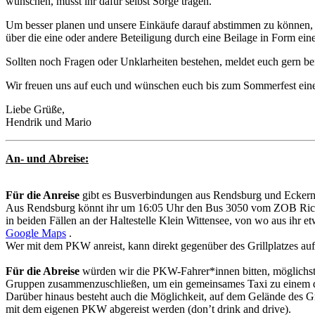
wünschen, müsst ihr dafür selbst Sorge tragen.
Um besser planen und unsere Einkäufe darauf abstimmen zu können,
über die eine oder andere Beteiligung durch eine Beilage in Form eine
Sollten noch Fragen oder Unklarheiten bestehen, meldet euch gern be
Wir freuen uns auf euch und wünschen euch bis zum Sommerfest eine
Liebe Grüße,
Hendrik und Mario
An- und Abreise:
Für die Anreise
gibt es Busverbindungen aus Rendsburg und Eckernfö
Aus Rendsburg könnt ihr um 16:05 Uhr den Bus 3050 vom ZOB Rich
in beiden Fällen an der Haltestelle Klein Wittensee, von wo aus ihr e
Google Maps
.
Wer mit dem PKW anreist, kann direkt gegenüber des Grillplatzes auf
Für die Abreise
würden wir die PKW-Fahrer*innen bitten, möglichst
Gruppen zusammenzuschließen, um ein gemeinsames Taxi zu einem de
Darüber hinaus besteht auch die Möglichkeit, auf dem Gelände des Gr
mit dem eigenen PKW abgereist werden (don’t drink and drive).