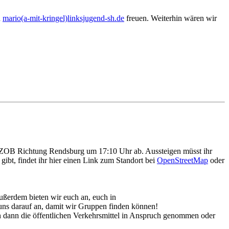
n
mario(a-mit-kringel)linksjugend-sh.de
freuen. Weiterhin wären wir
ZOB Richtung Rendsburg um 17:10 Uhr ab. Aussteigen müsst ihr
gibt, findet ihr hier einen Link zum Standort bei
OpenStreetMap
oder
ßerdem bieten wir euch an, euch in
ns darauf an, damit wir Gruppen finden können!
en dann die öffentlichen Verkehrsmittel in Anspruch genommen oder