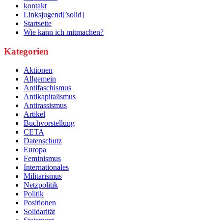
kontakt
Linksjugend[’solid]
Startseite
Wie kann ich mitmachen?
Kategorien
Aktionen
Allgemein
Antifaschismus
Antikapitalismus
Antirassismus
Artikel
Buchvorstellung
CETA
Datenschutz
Europa
Feminismus
Internationales
Militarismus
Netzpolitik
Politik
Positionen
Solidarität