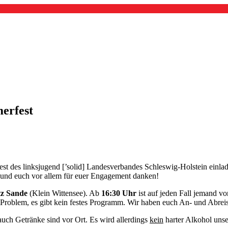
erfest
st des linksjugend [’solid] Landesverbandes Schleswig-Holstein ein
 und euch vor allem für euer Engagement danken!
tz Sande
(Klein Wittensee). Ab
16:30 Uhr
ist auf jeden Fall jemand v
n Problem, es gibt kein festes Programm. Wir haben euch An- und Abreis
 auch Getränke sind vor Ort. Es wird allerdings
kein
harter Alkohol unser