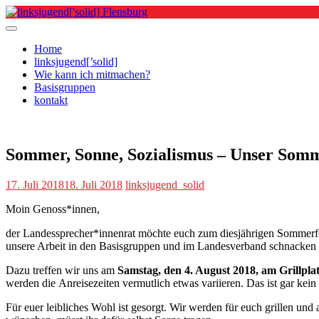
Skip
to
content
Home
linksjugend[’solid]
Wie kann ich mitmachen?
Basisgruppen
kontakt
Sommer, Sonne, Sozialismus – Unser Somm
17. Juli 2018
18. Juli 2018
linksjugend_solid
Moin Genoss*innen,
der Landessprecher*innenrat möchte euch zum diesjährigen Sommerfe
unsere Arbeit in den Basisgruppen und im Landesverband schnacken
Dazu treffen wir uns am
Samstag, den 4. August 2018, am Grillpla
werden die Anreisezeiten vermutlich etwas variieren. Das ist gar kei
Für euer leibliches Wohl ist gesorgt. Wir werden für euch grillen und