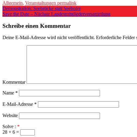
Allgemein
,
Veranstaltungen
permalink
Post
Demonstration: Seebrücke statt Seehofer
Save the Date – Nächste Landesmitgliederversammlung
navigation
Schreibe einen Kommentar
Deine E-Mail-Adresse wird nicht veröffentlicht.
Erforderliche Felder 
Kommentar
Name
*
E-Mail-Adresse
*
Website
Solve :
*
28 + 6 =