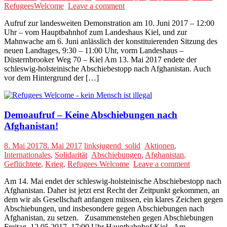
RefugeesWelcome
Leave a comment
Aufruf zur landesweiten Demonstration am 10. Juni 2017 – 12:00
Uhr – vom Hauptbahnhof zum Landeshaus Kiel, und zur
Mahnwache am 6. Juni anlässlich der konstituierenden Sitzung des
neuen Landtages, 9:30 – 11:00 Uhr, vorm Landeshaus –
Düsternbrooker Weg 70 – Kiel Am 13. Mai 2017 endete der
schleswig-holsteinische Abschiebestopp nach Afghanistan. Auch
vor dem Hintergrund der […]
Demoaufruf – Keine Abschiebungen nach
Afghanistan!
8. Mai 2017
8. Mai 2017
linksjugend_solid
Aktionen
,
Internationales
,
Solidarität
Abschiebungen
,
Afghanistan
,
Geflüchtete
,
Krieg
,
Refugees Welcome
Leave a comment
Am 14. Mai endet der schleswig-holsteinische Abschiebestopp nach
Afghanistan. Daher ist jetzt erst Recht der Zeitpunkt gekommen, an
dem wir als Gesellschaft anfangen müssen, ein klares Zeichen gegen
Abschiebungen, und insbesondere gegen Abschiebungen nach
Afghanistan, zu setzen. Zusammenstehen gegen Abschiebungen
Freitag, 12.05.2017, 17:00 Uhr Hauptbahnhof Kiel Am