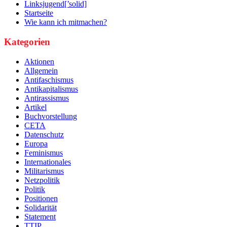
Linksjugend[’solid]
Startseite
Wie kann ich mitmachen?
Kategorien
Aktionen
Allgemein
Antifaschismus
Antikapitalismus
Antirassismus
Artikel
Buchvorstellung
CETA
Datenschutz
Europa
Feminismus
Internationales
Militarismus
Netzpolitik
Politik
Positionen
Solidarität
Statement
TTIP