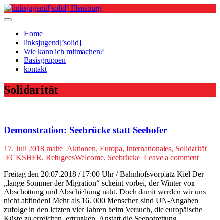
Skip
to
content
Home
linksjugend[’solid]
Wie kann ich mitmachen?
Basisgruppen
kontakt
Solidarität
Demonstration: Seebrücke statt Seehofer
17. Juli 2018
malte
Aktionen
,
Europa
,
Internationales
,
Solidarität
FCKSHFR
,
RefugeesWelcome
,
Seebrücke
Leave a comment
Freitag den 20.07.2018 / 17:00 Uhr / Bahnhofsvorplatz Kiel Der
„lange Sommer der Migration“ scheint vorbei, der Winter von
Abschottung und Abschiebung naht. Doch damit werden wir uns
nicht abfinden! Mehr als 16. 000 Menschen sind UN-Angaben
zufolge in den letzten vier Jahren beim Versuch, die europäische
Küste zu erreichen, ertrunken. Anstatt die Seenotrettung