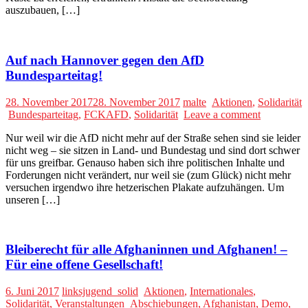
auszubauen, […]
Auf nach Hannover gegen den AfD
Bundesparteitag!
28. November 2017
28. November 2017
malte
Aktionen
,
Solidarität
Bundesparteitag
,
FCKAFD
,
Solidarität
Leave a comment
Nur weil wir die AfD nicht mehr auf der Straße sehen sind sie leider
nicht weg – sie sitzen in Land- und Bundestag und sind dort schwer
für uns greifbar. Genauso haben sich ihre politischen Inhalte und
Forderungen nicht verändert, nur weil sie (zum Glück) nicht mehr
versuchen irgendwo ihre hetzerischen Plakate aufzuhängen. Um
unseren […]
Bleiberecht für alle Afghaninnen und Afghanen! –
Für eine offene Gesellschaft!
6. Juni 2017
linksjugend_solid
Aktionen
,
Internationales
,
Solidarität
,
Veranstaltungen
Abschiebungen
,
Afghanistan
,
Demo
,